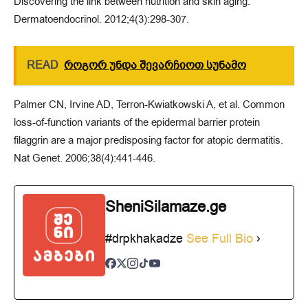
Discovering the link between nutrition and skin aging.
Dermatoendocrinol. 2012;4(3):298-307.
READ
როგორ უნდა შევარჩიოთ სუნამო
Palmer CN, Irvine AD, Terron-Kwiatkowski A, et al. Common
loss-of-function variants of the epidermal barrier protein
filaggrin are a major predisposing factor for atopic dermatitis.
Nat Genet. 2006;38(4):441-446.
SheniSilamaze.ge
#drpkhakadze
See Full Bio