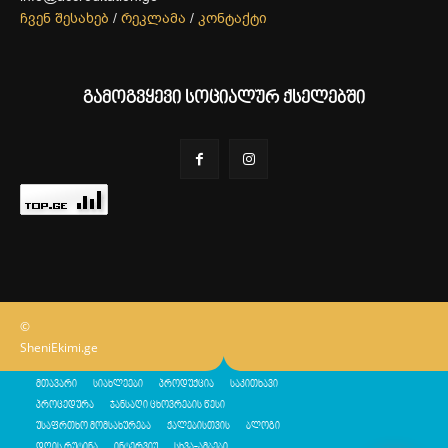
ჩვენ შესახებ
/
რეკლამა
/
კონტაქტი
გამოგვყევი სოციალურ ქსელებში
©
SheniEkimi.ge
მთავარი
სიახლეები
პროდუქცია
საკითხავი
პროცედურა
ჯანსაღი ცხოვრების წესი
უსაფრთხო მომსახურება
ქალებისთვის
ბლოგი
დღის რუტინა
ინტერვიუ
სხვა-ამბები