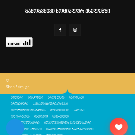
გამოგვყევი სოციალურ ქსელებში
©
SheniEkimi.ge
მთავარი
სიახლეები
პროდუქცია
საკითხავი
პროცედურა
ჯანსაღი ცხოვრების წესი
უსაფრთხო მომსახურება
ქალებისთვის
ბლოგი
დღის რუტინა
ინტერვიუ
სხვა-ამბები
შენი კალკულატორი
იდეალური წონის კალკულატორი
კალორიების ცხრილი
იდეალური წონის კალკულატორი