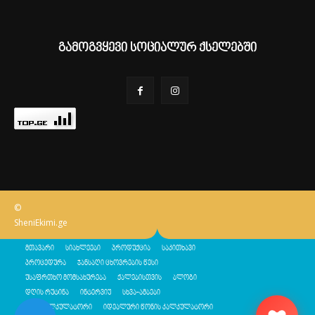
გამოგვყევი სოციალურ ქსელებში
©
SheniEkimi.ge
მთავარი
სიახლეები
პროდუქცია
საკითხავი
პროცედურა
ჯანსაღი ცხოვრების წესი
უსაფრთხო მომსახურება
ქალებისთვის
ბლოგი
დღის რუტინა
ინტერვიუ
სხვა-ამბები
შენი კალკულატორი
იდეალური წონის კალკულატორი