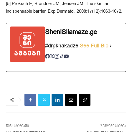
[5] Proksch E, Brandner JM, Jensen JM. The skin: an
indispensable barrier. Exp Dermatol. 2008;17(12):1063-1072.
SheniSilamaze.ge
#drpkhakadze
See Full Bio
წინა სტატიაში
შემდეგი სტატია