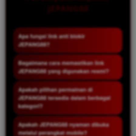
JEPANG88
Apa fungsi link anti blokir
JEPANG88?
Link anti blokir menjadi jalur akses
Bagaimana cara memastikan link
alternatif ketika alamat utama JEPANG88
JEPANG88 yang digunakan resmi?
sulit dibuka. Gunakan hanya tautan resmi
agar informasi akun tetap terlindungi.
Periksa penulisan alamat dengan teliti dan
Apakah pilihan permainan di
gunakan tautan yang diperoleh dari kanal
JEPANG88 tersedia dalam berbagai
resmi JEPANG88. Hindari halaman yang
kategori?
meminta informasi tidak wajar atau
memakai nama domain mencurigakan.
Ya. JEPANG88 menyediakan beragam tema
Apakah JEPANG88 nyaman dibuka
dan fitur permainan yang disusun dalam
melalui perangkat mobile?