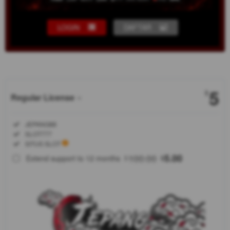
LOGIN
DAFTAR
Show More
5
$
Regular License
Regular
Included:
JEPANG88
License
Included:
SLOT777
SELECTED
Included:
SITUS SLOT
88
$
100.00
5.00
Extend support to 12 months
$
$
JEPANG88
menghadirkan
akses
alternatif slot
online anti
blokir, pilihan