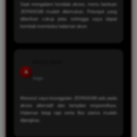
Saat mengalami kendala akses, menu bantuan
JEPANG88 mudah ditemukan. Petunjuk yang
diberikan cukup jelas sehingga saya dapat
kembali membuka halaman akun.
Ahmat rianto
A
Jogja
Menurut saya keunggulan JEPANG88 ada pada
akses alternatif dan tampilan responsifnya.
Halaman tetap rapi serta fitur utama mudah
dijangkau.