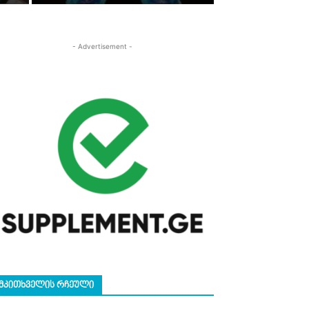
- Advertisement -
ᲛᲙᲘᲗᲮᲕᲔᲚᲘᲡ ᲠᲩᲔᲣᲚᲘ