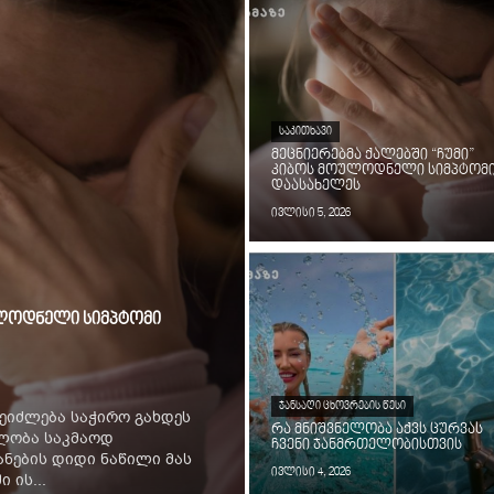
ᲡᲐᲙᲘᲗᲮᲐᲕᲘ
მეცნიერებმა ქალებში “ჩუმი”
კიბოს მოულოდნელი სიმპტომ
დაასახელეს
ივლისი 5, 2026
ოულოდნელი სიმპტომი
ᲯᲐᲜᲡᲐᲦᲘ ᲪᲮᲝᲕᲠᲔᲑᲘᲡ ᲬᲔᲡᲘ
ეიძლება საჭირო გახდეს
რა მნიშვნელობა აქვს ცურვას
ილობა საკმაოდ
ჩვენი ჯანმრთელობისთვის
ნების დიდი ნაწილი მას
ივლისი 4, 2026
 ის...