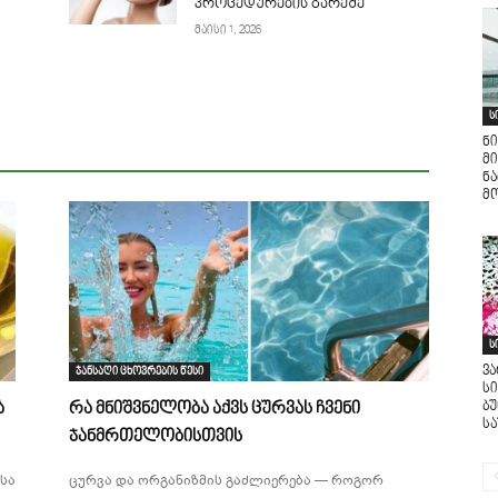
პროცედურების გარეშე
მაისი 1, 2026
ს
ნი
მი
ნ
მო
ს
ვ
ჯანსაღი ცხოვრების წესი
ს
ბ
ა
რა მნიშვნელობა აქვს ცურვას ჩვენი
ს
ჯანმრთელობისთვის
სა
ცურვა და ორგანიზმის გაძლიერება — როგორ