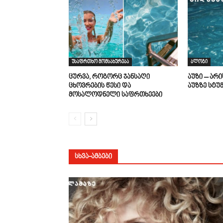
უსაფრთხო მომსახურება
ბლოგი
ცურვა, როგორც ჯანსაღი
აუზი – არ
ცხოვრების წესი და
აუზზე სტუ
მოსალოდნელი საფრთხეები
ᲡᲮᲕᲐ-ᲐᲛᲑᲔᲑᲘ