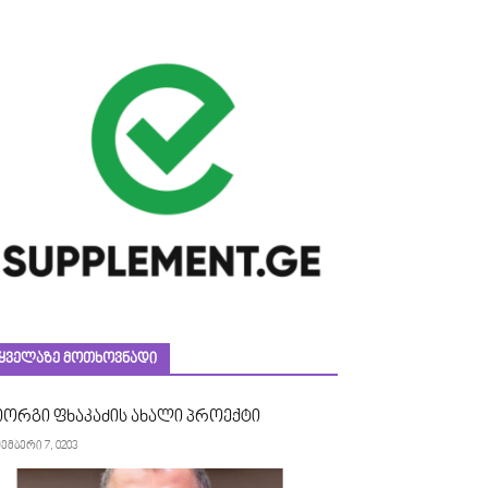
ᲧᲕᲔᲚᲐᲖᲔ ᲛᲝᲗᲮᲝᲕᲜᲐᲓᲘ
იორგი ფხაკაძის ახალი პროექტი
ემბერი 7, 0203