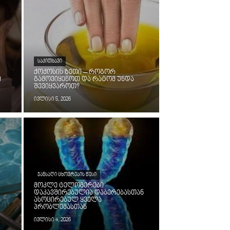
ᲡᲐᲙᲘᲗᲮᲐᲕᲘ
ქოქოსის ზეთი – როგორ
ი
გამოვიყენოთ და რატომ უნდა
შევიყვაროთ?
ივლისი 5, 2026
ᲯᲐᲜᲡᲐᲦᲘ ᲪᲮᲝᲕᲠᲔᲑᲘᲡ ᲬᲔᲡᲘ
მოკლე ტელომერები
დაკავშირებულია დაბერებასთან
ასოცირებულ ყველა
პრობლემასთან
ივლისი 4, 2026