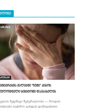
ᲑᲚᲝᲒᲘ
აკითხავი
ეცნიერებმა ქალებში “ჩუმი” კიბოს
ოულოდნელი სიმპტომი დაასახელეს
უცლის მუდმივი შებერილობა — როდის
ეიძლება საჭირო გახდეს დამატებითი