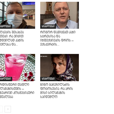
იახლეები
სიახლეები
ღბების შესახებ
როგორ დავიცვათ კანი
თები: რა ვიცით
სტრესისა და
ამდვილად კანის
ინფექციების დროს –
ვლასა და...
ექსპერტის...
იახლეები
სიახლეები
არდისფერი თაფლი
ნინო გაჩეჩილაძის
ილამაზისთვის –
ფოტოსესია: რა არის
უნებრივი კოსმეტიკური
მისი სილამაზის
აშუალება
საიდუმლო