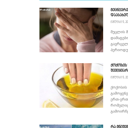
მეცნიერე
დაასახე
ივლისი 5, 2
მუცლის 
დამატებ
გავრცელ
პერიოდულ
ქოქოსის
შევიყვა
ივლისი 5, 2
ქოქოსის
გამოყენ
ერთ-ერთ
რომელიც
გამოირჩე
რა მნიშვ