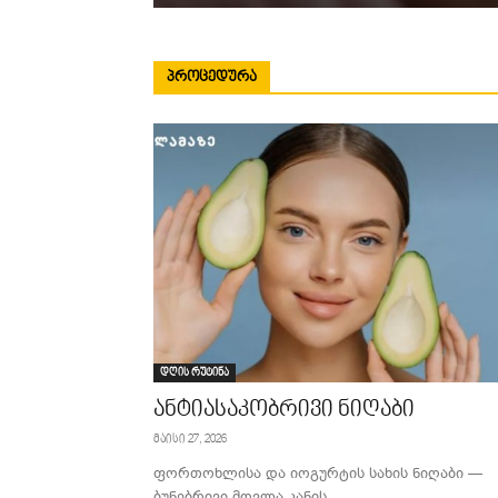
ᲞᲠᲝᲪᲔᲓᲣᲠᲐ
დღის რუტინა
ანტიასაკობრივი ნიღაბი
მაისი 27, 2026
ფორთოხლისა და იოგურტის სახის ნიღაბი —
ბუნებრივი მოვლა კანის...