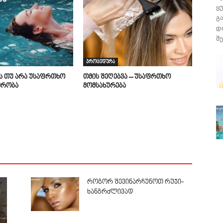
ყ
გ
დ
შე
პროცედურა
ის თუ არა უსაფრთხო
თმის შეღებვა – უსაფრთხო
მრობა
მომსახურება
როგორ შევინარჩუნოთ რუჯი-
ხანგრძლივად