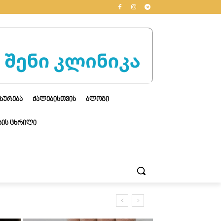
ᲮᲣᲠᲔᲑᲐ
ᲥᲐᲚᲔᲑᲘᲡᲗᲕᲘᲡ
ᲑᲚᲝᲒᲘ
ᲘᲡ ᲪᲮᲠᲘᲚᲘ