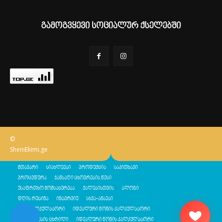
გამოგვყევი სოციალურ ქსელებში
©
SheniEkimi.ge
მთავარი
სიახლეები
პროდუქცია
საკითხავი
პროცედურა
ჯანსაღი ცხოვრების წესი
უსაფრთხო მომსახურება
ქალებისთვის
ბლოგი
დღის რუტინა
ინტერვიუ
სხვა-ამბები
შენი კალკულატორი
იდეალური წონის კალკულატორი
კალორიების ცხრილი
იდეალური წონის კალკულატორი