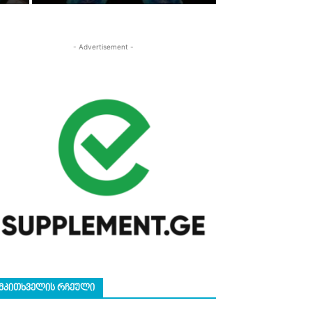
- Advertisement -
ᲛᲙᲘᲗᲮᲕᲔᲚᲘᲡ ᲠᲩᲔᲣᲚᲘ