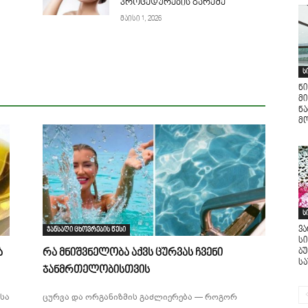
პროცედურების გარეშე
მაისი 1, 2026
ს
ნი
მი
ნ
მო
ს
ვ
ჯანსაღი ცხოვრების წესი
ს
ბ
ა
რა მნიშვნელობა აქვს ცურვას ჩვენი
ს
ჯანმრთელობისთვის
სა
ცურვა და ორგანიზმის გაძლიერება — როგორ