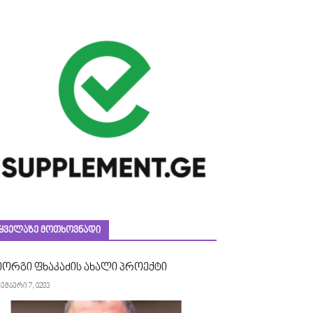
ᲧᲕᲔᲚᲐᲖᲔ ᲛᲝᲗᲮᲝᲕᲜᲐᲓᲘ
იორგი ფხაკაძის ახალი პროექტი
ემბერი 7, 0203