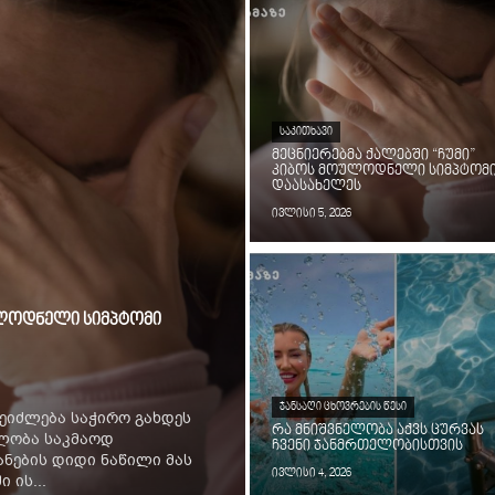
ᲡᲐᲙᲘᲗᲮᲐᲕᲘ
მეცნიერებმა ქალებში “ჩუმი”
კიბოს მოულოდნელი სიმპტომ
დაასახელეს
ივლისი 5, 2026
ოულოდნელი სიმპტომი
ᲯᲐᲜᲡᲐᲦᲘ ᲪᲮᲝᲕᲠᲔᲑᲘᲡ ᲬᲔᲡᲘ
ეიძლება საჭირო გახდეს
რა მნიშვნელობა აქვს ცურვას
ილობა საკმაოდ
ჩვენი ჯანმრთელობისთვის
ნების დიდი ნაწილი მას
ივლისი 4, 2026
 ის...