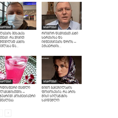
იახლეები
სიახლეები
ღბების შესახებ
როგორ დავიცვათ კანი
თები: რა ვიცით
სტრესისა და
ამდვილად კანის
ინფექციების დროს –
ვლასა და...
ექსპერტის...
იახლეები
სიახლეები
არდისფერი თაფლი
ნინო გაჩეჩილაძის
ილამაზისთვის –
ფოტოსესია: რა არის
უნებრივი კოსმეტიკური
მისი სილამაზის
აშუალება
საიდუმლო