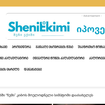
- Advertisement -
ᲗᲮᲐᲕᲘ
ᲞᲠᲝᲪᲔᲓᲣᲠᲐ
ᲯᲐᲜᲡᲐᲦᲘ ᲪᲮᲝᲕᲠᲔᲑᲘᲡ ᲬᲔᲡᲘ
ᲣᲡᲐᲤᲠᲗᲮᲝ ᲛᲝᲛᲡᲐ
ᲔᲜᲘ ᲙᲐᲚᲙᲣᲚᲐᲢᲝᲠᲘ
ᲘᲓᲔᲐᲚᲣᲠᲘ ᲬᲝᲜᲘᲡ ᲙᲐᲚᲙᲣᲚᲐᲢᲝᲠᲘ
ᲙᲐᲚᲝᲠᲘᲔᲑ
ᲑᲘᲡ ᲪᲮᲠᲘᲚᲘ
ᲓᲐᲜᲐᲛᲐᲢᲔᲑᲘ
ბში “ჩუმი” კიბოს მოულოდნელი სიმპტომი დაასახელეს