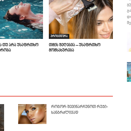
ყ
გ
დ
შე
პროცედურა
ის თუ არა უსაფრთხო
თმის შეღებვა – უსაფრთხო
მრობა
მომსახურება
როგორ შევინარჩუნოთ რუჯი-
ხანგრძლივად