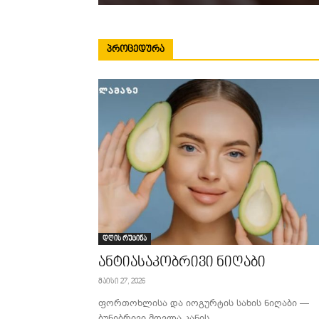
ᲞᲠᲝᲪᲔᲓᲣᲠᲐ
დღის რუტინა
ანტიასაკობრივი ნიღაბი
მაისი 27, 2026
ფორთოხლისა და იოგურტის სახის ნიღაბი —
ბუნებრივი მოვლა კანის...