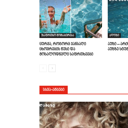
უსაფრთხო მომსახურება
ბლოგი
ცურვა, როგორც ჯანსაღი
აუზი – არ
ცხოვრების წესი და
აუზზე სტუ
მოსალოდნელი საფრთხეები
ᲡᲮᲕᲐ-ᲐᲛᲑᲔᲑᲘ