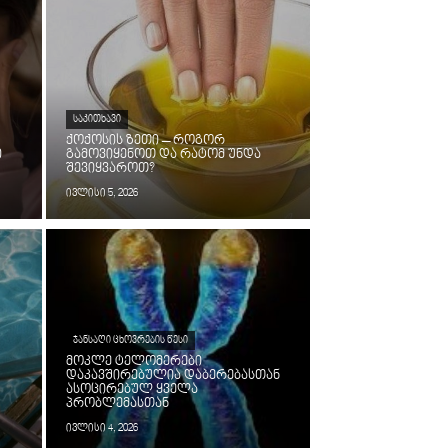
ᲡᲐᲙᲘᲗᲮᲐᲕᲘ
ქოქოსის ზეთი – როგორ
ი
გამოვიყენოთ და რატომ უნდა
შევიყვაროთ?
ივლისი 5, 2026
ᲯᲐᲜᲡᲐᲦᲘ ᲪᲮᲝᲕᲠᲔᲑᲘᲡ ᲬᲔᲡᲘ
მოკლე ტელომერები
დაკავშირებულია დაბერებასთან
ასოცირებულ ყველა
პრობლემასთან
ივლისი 4, 2026