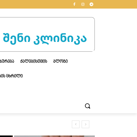
ᲮᲣᲠᲔᲑᲐ
ᲥᲐᲚᲔᲑᲘᲡᲗᲕᲘᲡ
ᲑᲚᲝᲒᲘ
ᲘᲡ ᲪᲮᲠᲘᲚᲘ