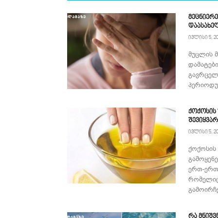
მეცნიერე
დაასახე
ივლისი 5, 2
მუცლის 
დამატებ
გავრცელ
პერიოდულ
ქოქოსის
შევიყვა
ივლისი 5, 2
ქოქოსის
გამოყენ
ერთ-ერთ
რომელიც
გამოირჩე
რა მნიშვ