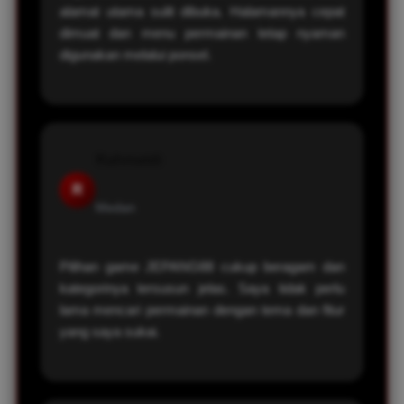
alamat utama sulit dibuka. Halamannya cepat
dimuat dan menu permainan tetap nyaman
digunakan melalui ponsel.
Rahmatdi
R
Medan
Pilihan game JEPANG88 cukup beragam dan
kategorinya tersusun jelas. Saya tidak perlu
lama mencari permainan dengan tema dan fitur
yang saya sukai.