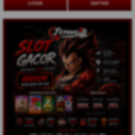
LOGIN
DAFTAR