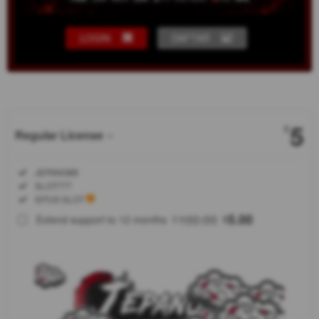
LOGIN
DAFTAR
Show More
5
$
Regular License
Regular
Included:
JEPANG88
License
Included:
SLOT777
SELECTED
Included:
SITUS SLOT
88
$
100.00
5.00
Extend support to 12 months
$
$
JEPANG88
menghadirkan
akses
alternatif slot
online anti
blokir, pilihan