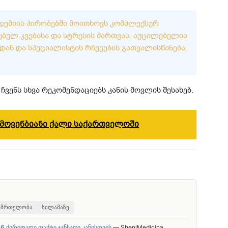
ᲜᲓᲔᲛᲘᲘᲡ ᲞᲘᲠᲝᲑᲔᲑᲨᲘ ᲛᲝᲘᲗᲮᲝᲕᲡ ᲙᲝᲛᲞᲚᲔᲥᲡᲣᲠ
ᲑᲣᲚ ᲙᲕᲔᲑᲐᲡᲐ ᲓᲐ ᲡᲢᲠᲔᲡᲘᲡ ᲛᲐᲠᲗᲕᲐᲡ. ᲐᲣᲪᲘᲚᲔᲑᲔᲚᲘᲐ
ᲓᲐᲜ ᲓᲐ ᲡᲞᲔᲪᲘᲐᲚᲘᲡᲢᲘᲡ ᲠᲩᲔᲕᲔᲑᲘᲡ ᲒᲐᲗᲕᲐᲚᲘᲡᲬᲘᲜᲔᲑᲐ.
ჩვენს სხვა რეკომენდაციებს კანის მოვლის შესახებ.
ემოვენბიანი ქალი საქართველოში
ნმრთელობა
სილამაზე
6 ძირითადი ფაქტი ჯანსაღი კანისთვის
— SheniMedicina