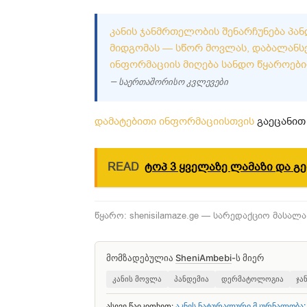
ᲙᲐᲜᲘᲡ ᲯᲐᲜᲛᲠᲗᲔᲚᲝᲑᲘᲡ ᲨᲔᲜᲐᲠᲩᲣᲜᲔᲑᲐ ᲞᲐ
ᲛᲘᲓᲒᲝᲛᲐᲡ — ᲡᲬᲝᲠ ᲛᲝᲕᲚᲐᲡ, ᲓᲐᲑᲐᲚᲐᲜᲡᲔ
ᲘᲜᲤᲝᲠᲛᲐᲪᲘᲘᲡ ᲛᲘᲦᲔᲑᲐ ᲡᲐᲜᲓᲝ ᲬᲧᲐᲠᲝᲔᲑᲘ
— საერთაშორისო კვლევები
დამატებითი ინფორმაციისთვის
გაეცანით 
READ
ტოპ 3 ყველაზე ლამაზი და გ
წყარო: shenisilamaze.ge — სარედაქციო მასალა
მომზადებულია
SheniAmbebi
-ს მიერ
კანის მოვლა
პანდემია
დერმატოლოგია
ჯა
ასევე წაიკითხეთ:
აკნეს ნატურალური მკურნალობა: 