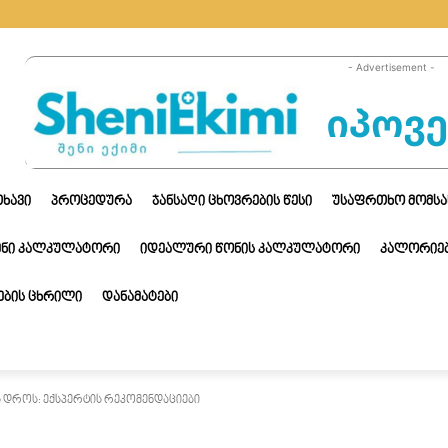
- Advertisement -
ᲗᲮᲐᲕᲘ
ᲞᲠᲝᲪᲔᲓᲣᲠᲐ
ᲯᲐᲜᲡᲐᲦᲘ ᲪᲮᲝᲕᲠᲔᲑᲘᲡ ᲬᲔᲡᲘ
ᲣᲡᲐᲤᲠᲗᲮᲝ ᲛᲝᲛᲡᲐ
ᲔᲜᲘ ᲙᲐᲚᲙᲣᲚᲐᲢᲝᲠᲘ
ᲘᲓᲔᲐᲚᲣᲠᲘ ᲬᲝᲜᲘᲡ ᲙᲐᲚᲙᲣᲚᲐᲢᲝᲠᲘ
ᲙᲐᲚᲝᲠᲘᲔᲑ
ᲑᲘᲡ ᲪᲮᲠᲘᲚᲘ
ᲓᲐᲜᲐᲛᲐᲢᲔᲑᲘ
ს დროს: ექსპერტის რეკომენდაციები