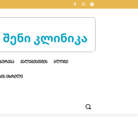
ᲮᲣᲠᲔᲑᲐ
ᲥᲐᲚᲔᲑᲘᲡᲗᲕᲘᲡ
ᲑᲚᲝᲒᲘ
ᲘᲡ ᲪᲮᲠᲘᲚᲘ