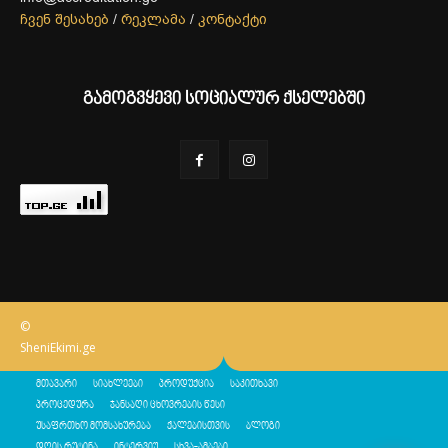
ჩვენ შესახებ
/
რეკლამა
/
კონტაქტი
გამოგვყევი სოციალურ ქსელებში
©
SheniEkimi.ge
მთავარი
სიახლეები
პროდუქცია
საკითხავი
პროცედურა
ჯანსაღი ცხოვრების წესი
უსაფრთხო მომსახურება
ქალებისთვის
ბლოგი
დღის რუტინა
ინტერვიუ
სხვა-ამბები