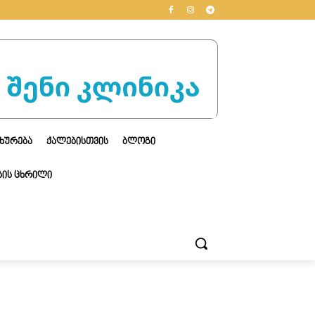
ᲮᲣᲠᲔᲑᲐ
ᲥᲐᲚᲔᲑᲘᲡᲗᲕᲘᲡ
ᲑᲚᲝᲒᲘ
ᲘᲡ ᲪᲮᲠᲘᲚᲘ