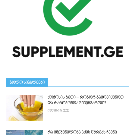
ᲑᲝᲚᲝ ᲡᲘᲐᲮᲚᲔᲔᲑᲘ
ქოქოსის ზეთი – როგორ გამოვიყენოთ
და რატომ უნდა შევიყვაროთ?
ივლისი 5, 2026
რა მნიშვნელობა აქვს ცურვას ჩვენი