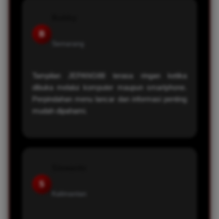
Bobby
B
Semarang
Tampilan JEPANG88 terasa ringan ketika
dibuka melalui komputer maupun smartphone.
Perpindahan menu lancar dan informasi penting
mudah dipahami.
Siswanto
S
Kalimantan