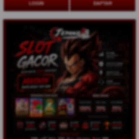
LOGIN
DAFTAR