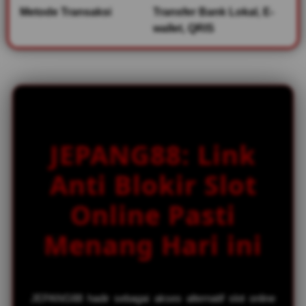
t
Metode Transaksi
Transfer Bank Lokal, E-
a
i
wallet, QRIS
l
s
JEPANG88: Link
Anti Blokir Slot
Online Pasti
Menang Hari ini
JEPANG88 hadir sebagai akses alternatif slot online