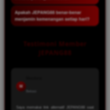
kategori agar pengguna lebih mudah
memilih game sesuai preferensi.
Tampilan JEPANG88 dibuat responsif
Apakah JEPANG88 benar-benar
sehingga menu login, daftar permainan,
menjamin kemenangan setiap hari?
dan informasi penting tetap mudah
digunakan melalui smartphone, tablet,
Tidak ada hasil permainan yang dapat
laptop, maupun komputer.
dijamin secara mutlak. Setiap game
Testimoni Member
memiliki mekanisme dan ketentuannya
sendiri, sehingga pengguna perlu
JEPANG88
memahami aturan permainan serta
bermain secara bertanggung jawab.
Maulana
M
Bekasi
Saya memakai link alternatif JEPANG88 saat