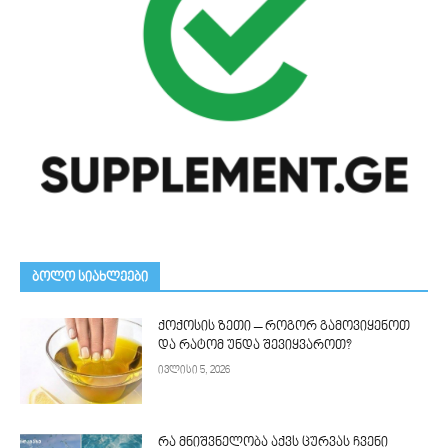
ᲑᲝᲚᲝ ᲡᲘᲐᲮᲚᲔᲔᲑᲘ
ქოქოსის ზეთი – როგორ გამოვიყენოთ
და რატომ უნდა შევიყვაროთ?
ივლისი 5, 2026
რა მნიშვნელობა აქვს ცურვას ჩვენი