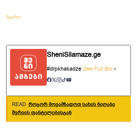
წყარო
SheniSilamaze.ge
#drpkhakadze
See Full Bio
READ
როგორ მოვამზადოთ სახის ნიღაბი
შვრიის ფანტელებისგან