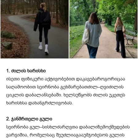
1.
ძილის
ხარისხი
ისეთი
ფიზიკური
აქტივობებით
დაკავება
როგორიცაა
საღამოობით
სეირნობა
გეხმარებათ
ძილ
–
ღვიძილის
ციკლის
დაბალანსებაში
.
ხელს
უწყობს
ძილის
უკეთეს
ხარისხსა
და
ხანგრძლივობას
.
2.
ჯანმრთელი
გული
სეირნობა
გულ
–
სისხლძარღვთა
დაბალი
ზემოქმედების
ვარჯიშია
,
რომელსაც
შეუძლია
გააუმჯობესოს
გულის