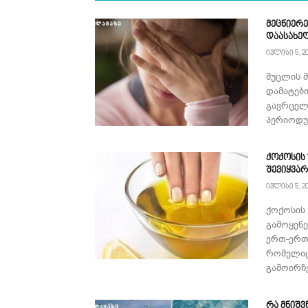
მეცნიერე
დაასახე
ივლისი 5, 2
მუცლის 
დამატებ
გავრცელ
პერიოდულ
ქოქოსის
შევიყვა
ივლისი 5, 2
ქოქოსის
გამოყენ
ერთ-ერთ
რომელიც
გამოირჩე
რა მნიშვ