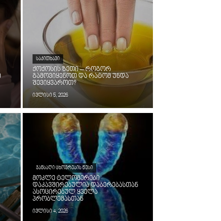
ᲡᲐᲙᲘᲗᲮᲐᲕᲘ
ქოქოსის ზეთი – როგორ
ი
გამოვიყენოთ და რატომ უნდა
შევიყვაროთ?
ივლისი 5, 2026
ᲯᲐᲜᲡᲐᲦᲘ ᲪᲮᲝᲕᲠᲔᲑᲘᲡ ᲬᲔᲡᲘ
მოკლე ტელომერები
დაკავშირებულია დაბერებასთან
ასოცირებულ ყველა
პრობლემასთან
ივლისი 4, 2026