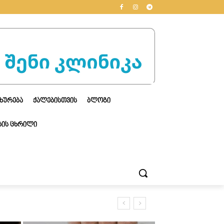
ᲮᲣᲠᲔᲑᲐ
ᲥᲐᲚᲔᲑᲘᲡᲗᲕᲘᲡ
ᲑᲚᲝᲒᲘ
ᲘᲡ ᲪᲮᲠᲘᲚᲘ