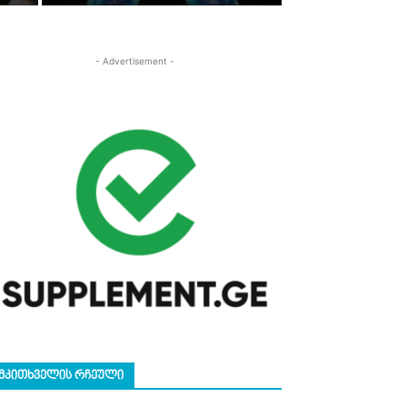
- Advertisement -
ᲛᲙᲘᲗᲮᲕᲔᲚᲘᲡ ᲠᲩᲔᲣᲚᲘ