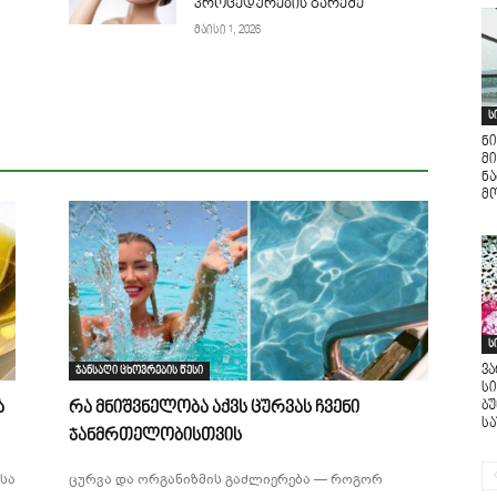
პროცედურების გარეშე
მაისი 1, 2026
ს
ნი
მი
ნ
მო
ს
ვ
ჯანსაღი ცხოვრების წესი
ს
ბ
ა
რა მნიშვნელობა აქვს ცურვას ჩვენი
ს
ჯანმრთელობისთვის
სა
ცურვა და ორგანიზმის გაძლიერება — როგორ