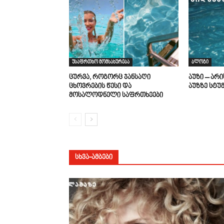
უსაფრთხო მომსახურება
ბლოგი
ცურვა, როგორც ჯანსაღი
აუზი – არ
ცხოვრების წესი და
აუზზე სტუ
მოსალოდნელი საფრთხეები
ᲡᲮᲕᲐ-ᲐᲛᲑᲔᲑᲘ