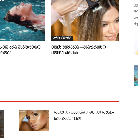
ყ
გ
დ
შე
პროცედურა
ის თუ არა უსაფრთხო
თმის შეღებვა – უსაფრთხო
მრობა
მომსახურება
როგორ შევინარჩუნოთ რუჯი-
ხანგრძლივად