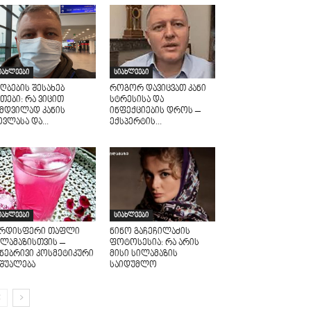
იახლეები
სიახლეები
ღბების შესახებ
როგორ დავიცვათ კანი
თები: რა ვიცით
სტრესისა და
ამდვილად კანის
ინფექციების დროს –
ვლასა და...
ექსპერტის...
იახლეები
სიახლეები
არდისფერი თაფლი
ნინო გაჩეჩილაძის
ილამაზისთვის –
ფოტოსესია: რა არის
უნებრივი კოსმეტიკური
მისი სილამაზის
აშუალება
საიდუმლო