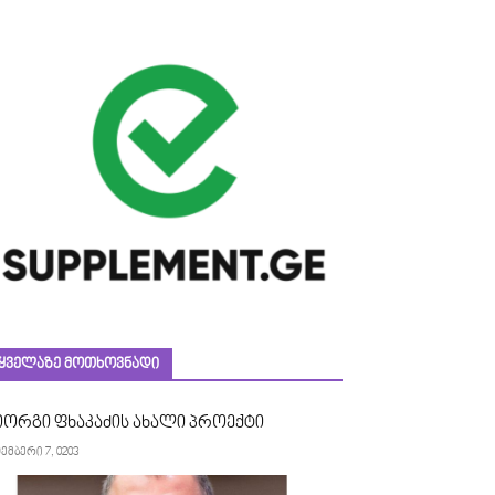
ᲧᲕᲔᲚᲐᲖᲔ ᲛᲝᲗᲮᲝᲕᲜᲐᲓᲘ
იორგი ფხაკაძის ახალი პროექტი
ემბერი 7, 0203