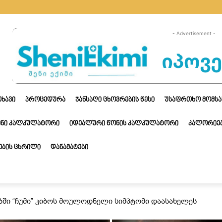
- Advertisement -
ᲗᲮᲐᲕᲘ
ᲞᲠᲝᲪᲔᲓᲣᲠᲐ
ᲯᲐᲜᲡᲐᲦᲘ ᲪᲮᲝᲕᲠᲔᲑᲘᲡ ᲬᲔᲡᲘ
ᲣᲡᲐᲤᲠᲗᲮᲝ ᲛᲝᲛᲡᲐ
ᲔᲜᲘ ᲙᲐᲚᲙᲣᲚᲐᲢᲝᲠᲘ
ᲘᲓᲔᲐᲚᲣᲠᲘ ᲬᲝᲜᲘᲡ ᲙᲐᲚᲙᲣᲚᲐᲢᲝᲠᲘ
ᲙᲐᲚᲝᲠᲘᲔᲑ
ᲑᲘᲡ ᲪᲮᲠᲘᲚᲘ
ᲓᲐᲜᲐᲛᲐᲢᲔᲑᲘ
ბში “ჩუმი” კიბოს მოულოდნელი სიმპტომი დაასახელეს