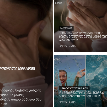
ᲡᲐᲙᲘᲗᲮᲐᲕᲘ
მეცნიერებმა ქალებში “ჩუმი”
კიბოს მოულოდნელი სიმპტომ
დაასახელეს
ივლისი 5, 2026
ოულოდნელი სიმპტომი
ᲯᲐᲜᲡᲐᲦᲘ ᲪᲮᲝᲕᲠᲔᲑᲘᲡ ᲬᲔᲡᲘ
ეიძლება საჭირო გახდეს
რა მნიშვნელობა აქვს ცურვას
ილობა საკმაოდ
ჩვენი ჯანმრთელობისთვის
ნების დიდი ნაწილი მას
ივლისი 4, 2026
 ის...