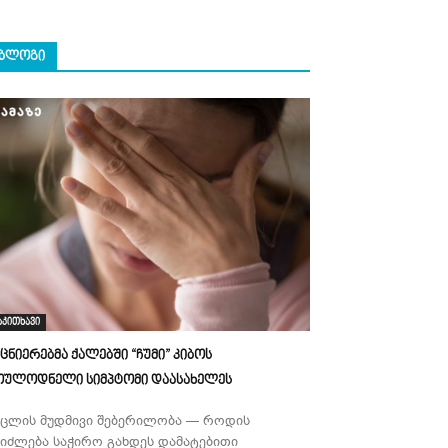
ᲑᲚᲝᲒᲘ
აკითხავი
ეცნიერებმა ქალებში “ჩუმი” კიბოს
ოულოდნელი სიმპტომი დაასახელეს
უცლის მუდმივი შებერილობა — როდის
ეიძლება საჭირო გახდეს დამატებითი