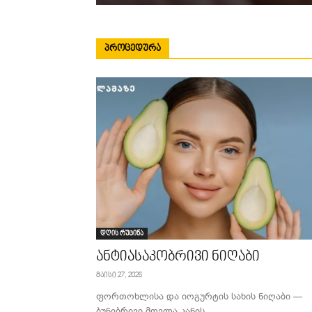
ᲞᲠᲝᲪᲔᲓᲣᲠᲐ
დღის რუტინა
ანტიასაკობრივი ნიღაბი
მაისი 27, 2026
ფორთოხლისა და იოგურტის სახის ნიღაბი —
ბუნებრივი მოვლა კანის...