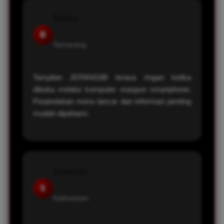
Bobby
B
Semarang
Tampilan JEPANG88 terasa ringan ketika
dibuka melalui komputer maupun smartphone.
Perpindahan menu lancar dan informasi penting
mudah dipahami.
Siswanto
S
Kalimantan