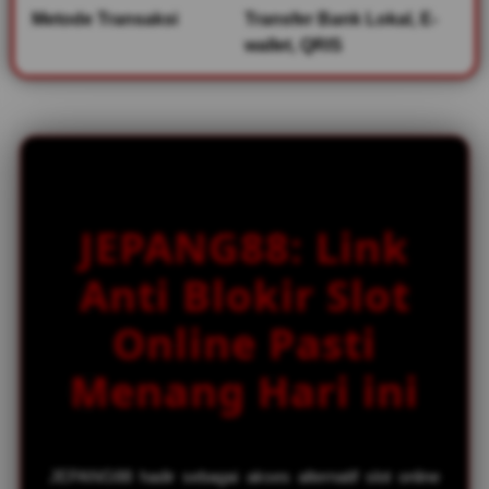
t
Metode Transaksi
Transfer Bank Lokal, E-
a
i
wallet, QRIS
l
s
JEPANG88: Link
Anti Blokir Slot
Online Pasti
Menang Hari ini
JEPANG88 hadir sebagai akses alternatif slot online