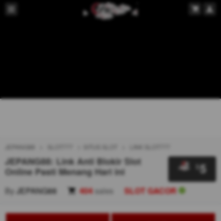
JEPANG88
SLOT777
SITUS SLOT
LINK SLOT777
JEPANG88: Link Anti Blokir Slot
5
$
Online Pasti Menang Hari ini
By
JEPANG88
404
sales
SLOT GACOR