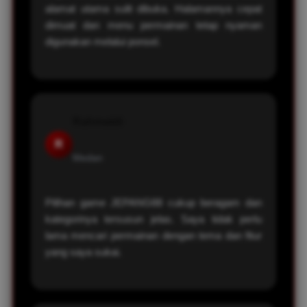
alamat utama sulit dibuka. Halamannya cepat
dimuat dan menu permainan tetap nyaman
digunakan melalui ponsel.
Rahmatdi
R
Medan
Pilihan game JEPANG88 cukup beragam dan
kategorinya tersusun jelas. Saya tidak perlu
lama mencari permainan dengan tema dan fitur
yang saya sukai.