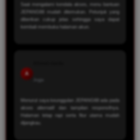
Saat mengalami kendala akses, menu bantuan
JEPANG88 mudah ditemukan. Petunjuk yang
diberikan cukup jelas sehingga saya dapat
kembali membuka halaman akun.
Ahmat rianto
A
Jogja
Menurut saya keunggulan JEPANG88 ada pada
akses alternatif dan tampilan responsifnya.
Halaman tetap rapi serta fitur utama mudah
dijangkau.