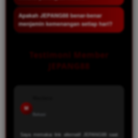
kategori agar pengguna lebih mudah
memilih game sesuai preferensi.
Tampilan JEPANG88 dibuat responsif
Apakah JEPANG88 benar-benar
sehingga menu login, daftar permainan,
menjamin kemenangan setiap hari?
dan informasi penting tetap mudah
digunakan melalui smartphone, tablet,
Tidak ada hasil permainan yang dapat
laptop, maupun komputer.
dijamin secara mutlak. Setiap game
Testimoni Member
memiliki mekanisme dan ketentuannya
sendiri, sehingga pengguna perlu
JEPANG88
memahami aturan permainan serta
bermain secara bertanggung jawab.
Maulana
M
Bekasi
Saya memakai link alternatif JEPANG88 saat