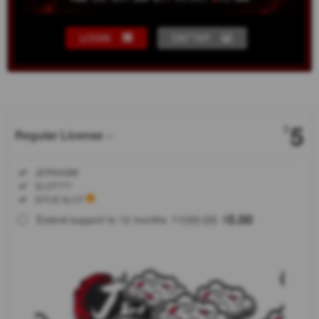
LOGIN
DAFTAR
Show More
5
$
Regular License
Regular
Included:
JEPANG88
License
Included:
SLOT777
SELECTED
Included:
SITUS SLOT
88
$
100.00
5.00
Extend support to 12 months
$
$
JEPANG88
menghadirkan
akses
alternatif slot
online anti
blokir, pilihan