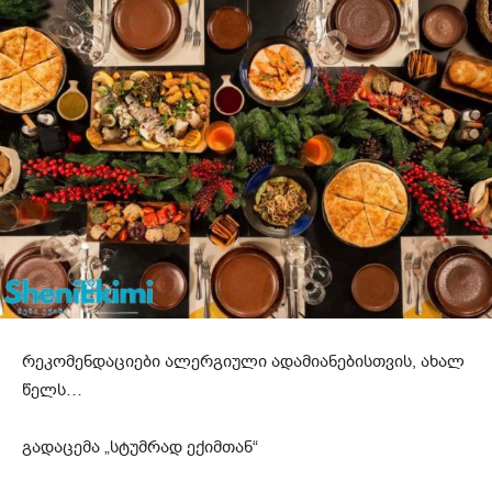
რეკომენდაციები ალერგიული ადამიანებისთვის, ახალ
წელს…
გადაცემა „სტუმრად ექიმთან“