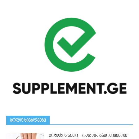
ᲑᲝᲚᲝ ᲡᲘᲐᲮᲚᲔᲔᲑᲘ
ქოქოსის ზეთი – როგორ გამოვიყენოთ