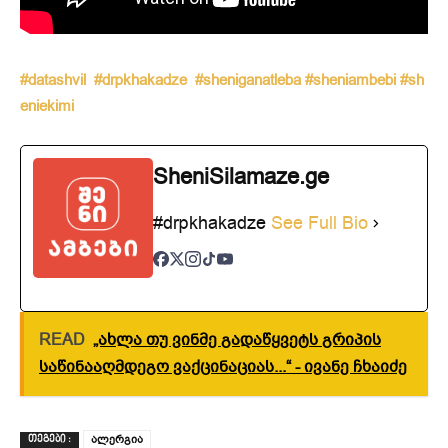
#datashvil
#drpkhakadze
#sheniganatleba
#sheniambebi
#sh
eniekimi
SheniSilamaze.ge
#drpkhakadze
See Full Bio
READ
„ახლა თუ ვინმე გადაწყვეტს გრიპის
საწინააღმდეგო ვაქცინაციას...“ - ივანე ჩხაიძე
ალერგია
ᲗᲔᲒᲔᲑᲘ :