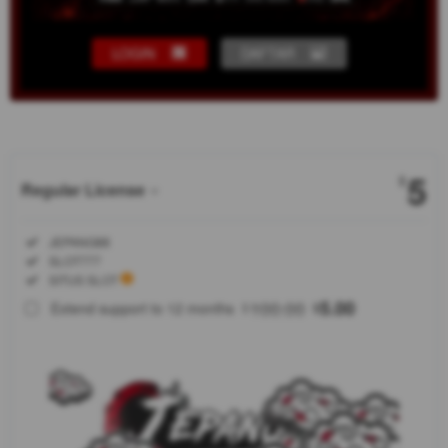
LOGIN
DAFTAR
Show More
5
$
Regular License
Regular
Included:
JEPANG88
License
Included:
SLOT777
SELECTED
Included:
SITUS SLOT
88
$
100.00
5.00
Extend support to 12 months
$
$
JEPANG88
menghadirkan
akses
alternatif slot
online anti
blokir, pilihan