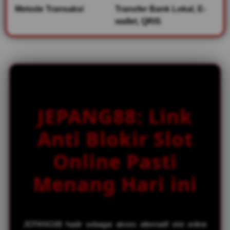
t
Metode Transaksi
Transfer Bank Lokal, E-
a
i
wallet, QRIS
l
s
JEPANG88: Link
Anti Blokir Slot
Online Pasti
Menang Hari ini
JEPANG88 hadir sebagai akses alternatif slot online