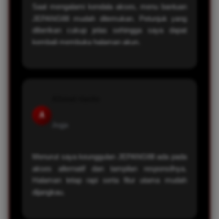
Saat mengalami kendala akses, menu bantuan
JEPANG88 mudah ditemukan. Petunjuk yang
diberikan cukup jelas sehingga saya dapat
kembali membuka halaman akun.
Ahmat rianto
A
Jogja
Menurut saya keunggulan JEPANG88 ada pada
akses alternatif dan tampilan responsifnya.
Halaman tetap rapi serta fitur utama mudah
dijangkau.