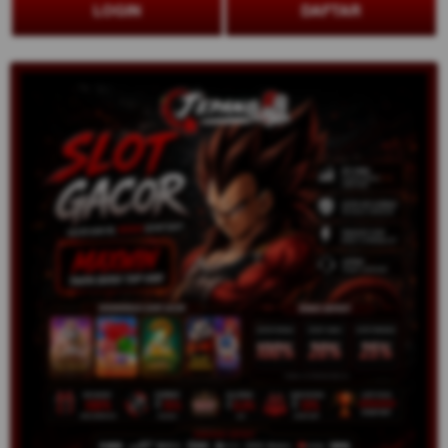
LOGIN
DAFTAR