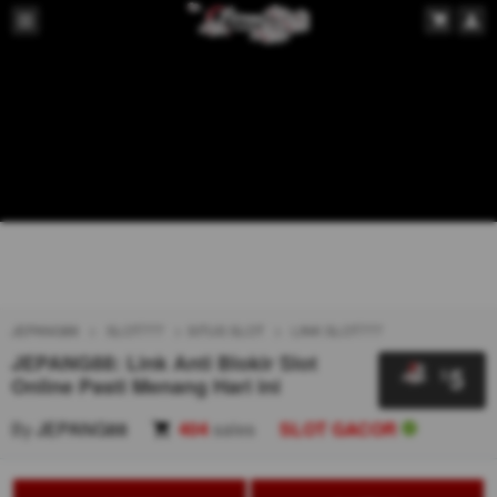
JEPANG88
SLOT777
SITUS SLOT
LINK SLOT777
JEPANG88: Link Anti Blokir Slot
5
$
Online Pasti Menang Hari ini
By
JEPANG88
404
sales
SLOT GACOR