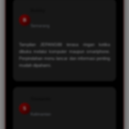
Bobby
B
Semarang
Tampilan JEPANG88 terasa ringan ketika
dibuka melalui komputer maupun smartphone.
Perpindahan menu lancar dan informasi penting
mudah dipahami.
Siswanto
S
Kalimantan