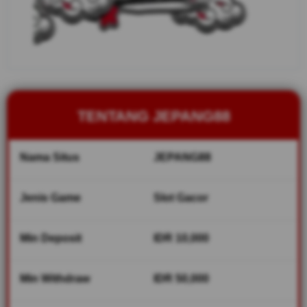
game
beragam, dan
juga
kepastian
menang
setiap hari
disini.
TENTANG JEPANG88
V
i
e
Nama Situs
JEPANG88
w
l
i
Jenis Game
Slot Gacor
c
e
n
Min Deposit
IDR 10,000
s
e
d
Min Withdraw
IDR 50,000
e