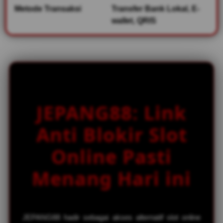
t
Metode Transaksi
Transfer Bank Lokal, E-
a
i
wallet, QRIS
l
s
JEPANG88: Link
Anti Blokir Slot
Online Pasti
Menang Hari ini
JEPANG88 hadir sebagai akses alternatif slot online