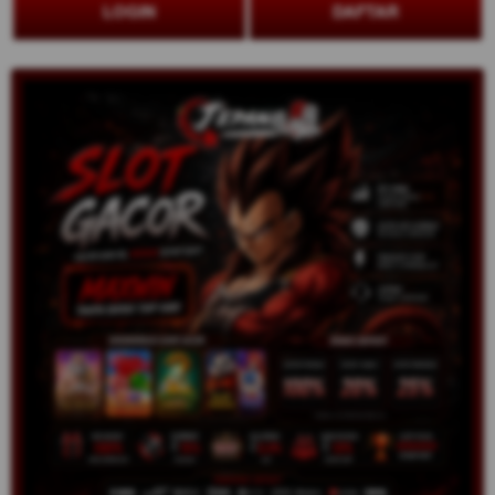
LOGIN
DAFTAR