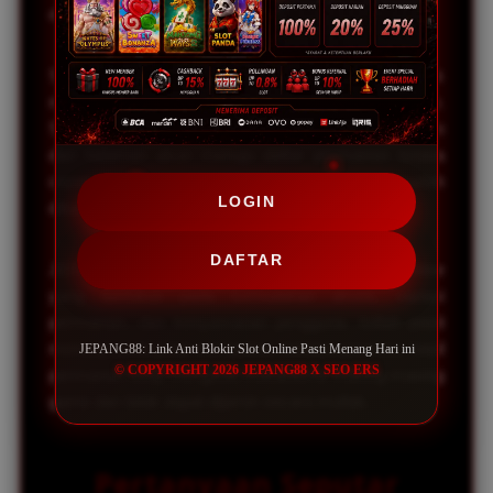
dari halaman tiruan yang memakai nama serupa.
Sistem halaman dibuat responsif dan ringan untuk
membantu proses pemuatan berjalan lebih lancar.
Susunan menu yang ringkas membuat perpindahan
dari halaman akun menuju daftar permainan terasa
cepat, sementara informasi penting tetap mudah
LOGIN
dibaca pada berbagai ukuran layar.
DAFTAR
JEPANG88 menghadirkan pengalaman slot online
yang berfokus pada kemudahan akses, variasi
permainan, dan kenyamanan pengguna. Istilah pasti
menang pada judul merupakan bahasa promosi; hasil
JEPANG88: Link Anti Blokir Slot Online Pasti Menang Hari ini
© COPYRIGHT 2026 JEPANG88 X SEO ERS
permainan tetap mengikuti mekanisme masing-masing
game dan tidak dapat dijamin secara mutlak.
Pertanyaan Seputar