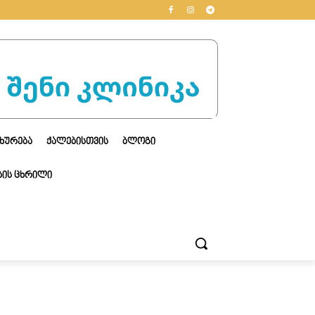
ᲮᲣᲠᲔᲑᲐ
ᲥᲐᲚᲔᲑᲘᲡᲗᲕᲘᲡ
ᲑᲚᲝᲒᲘ
ᲘᲡ ᲪᲮᲠᲘᲚᲘ