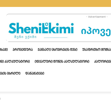
- Advertisement -
ᲗᲮᲐᲕᲘ
ᲞᲠᲝᲪᲔᲓᲣᲠᲐ
ᲯᲐᲜᲡᲐᲦᲘ ᲪᲮᲝᲕᲠᲔᲑᲘᲡ ᲬᲔᲡᲘ
ᲣᲡᲐᲤᲠᲗᲮᲝ ᲛᲝᲛᲡᲐ
ᲔᲜᲘ ᲙᲐᲚᲙᲣᲚᲐᲢᲝᲠᲘ
ᲘᲓᲔᲐᲚᲣᲠᲘ ᲬᲝᲜᲘᲡ ᲙᲐᲚᲙᲣᲚᲐᲢᲝᲠᲘ
ᲙᲐᲚᲝᲠᲘᲔᲑ
ᲑᲘᲡ ᲪᲮᲠᲘᲚᲘ
ᲓᲐᲜᲐᲛᲐᲢᲔᲑᲘ
ი